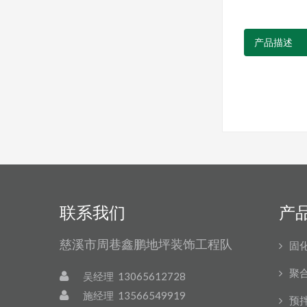
产品描述
联系我们
产
慈溪市周巷鑫鹏地坪装饰工程队
固
聚
吴经理 13065612728
施经理 13566549919
预